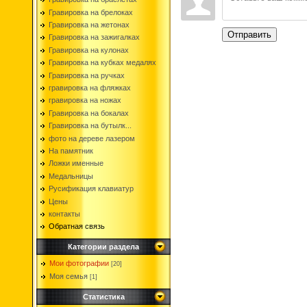
Гравировка на брелоках
Гравировка на жетонах
Отправить
Гравировка на зажигалках
Гравировка на кулонах
Гравировка на кубках медалях
Гравировка на ручках
гравировка на фляжках
гравировка на ножах
Гравировка на бокалах
Гравировка на бутылк...
фото на дереве лазером
На памятник
Ложки именные
Медальницы
Русификация клавиатур
Цены
контакты
Обратная связь
Категории раздела
Мои фотографии
[20]
Моя семья
[1]
Статистика