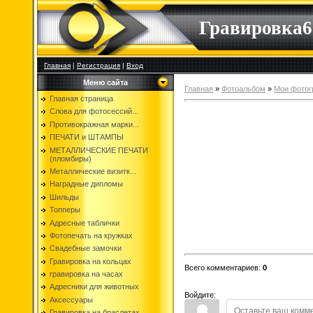
Гравировка6
Главная
|
Регистрация
|
Вход
Меню сайта
Главная
»
Фотоальбом
»
Мои фотог
Главная страница
Слова для фотосессий...
Противокражная марки...
ПЕЧАТИ и ШТАМПЫ
МЕТАЛЛИЧЕСКИЕ ПЕЧАТИ
(пломбиры)
Металлические визитк...
Наградные дипломы
Шильды
Топперы
Адресные таблички
Фотопечать на кружках
Свадебные замочки
Гравировка на кольцах
Всего комментариев
:
0
гравировка на часах
Адресники для животных
Войдите:
Аксессуары
Гравировка на браслетах