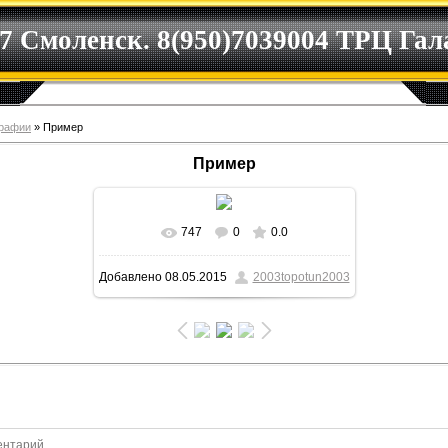
7 Смоленск. 8(950)7039004 ТРЦ Га
рафии
» Пример
Пример
747
0
0.0
В реальном размере
640x480
/
Добавлено
08.05.2015
2003topotun2003
155.5Kb