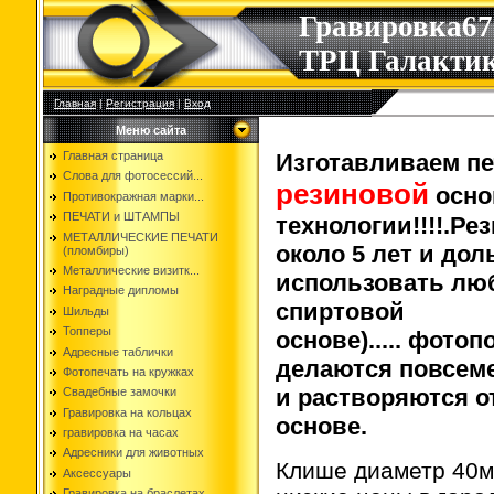
Гравировка67
ТРЦ Галакти
Главная
|
Регистрация
|
Вход
Меню сайта
Главная страница
Изготавливаем пе
Слова для фотосессий...
резиновой
осно
Противокражная марки...
ПЕЧАТИ и ШТАМПЫ
технологии!!!!.Р
МЕТАЛЛИЧЕСКИЕ ПЕЧАТИ
около 5 лет и до
(пломбиры)
Металлические визитк...
использовать лю
Наградные дипломы
спиртовой
Шильды
Топперы
основе)..... фот
Адресные таблички
делаются повсеме
Фотопечать на кружках
и растворяются о
Свадебные замочки
Гравировка на кольцах
основе.
гравировка на часах
Адресники для животных
Клише диаметр 40мм
Аксессуары
Гравировка на браслетах