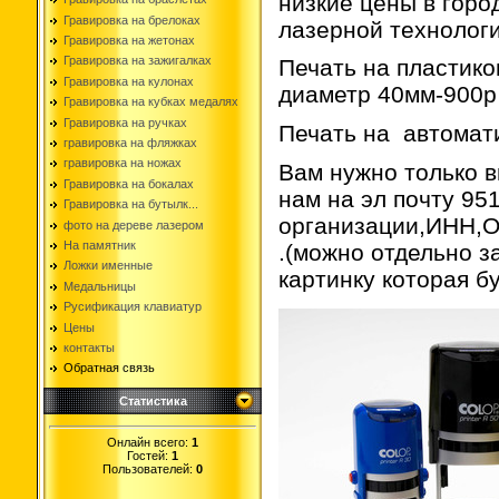
низкие цены в горо
Гравировка на брелоках
лазерной технолог
Гравировка на жетонах
Гравировка на зажигалках
Печать на пластико
Гравировка на кулонах
диаметр 40мм-900р
Гравировка на кубках медалях
Гравировка на ручках
Печать на автомат
гравировка на фляжках
гравировка на ножах
Вам нужно только в
Гравировка на бокалах
нам на эл почту 9
Гравировка на бутылк...
организации,ИНН,О
фото на дереве лазером
На памятник
.(можно отдельно з
Ложки именные
картинку которая бу
Медальницы
Русификация клавиатур
Цены
контакты
Обратная связь
Статистика
Онлайн всего:
1
Гостей:
1
Пользователей:
0